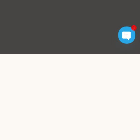
3
Open
chaty
Преимущества нашей
компании
Одна команда = все задачи
Проект делает компания, которая сама его
построит. Никаких споров «дизайнер против