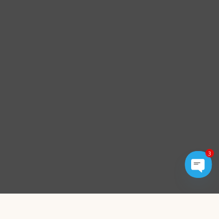
3
Open
chaty