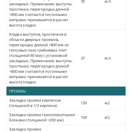
35
м.п.
закладных. Примечание: выступы,
простенки, перегородки длиной
<800 мм считаются погонными
метрами, принимается в расчет
высота кладки.
Кладка выступов, простенков в
области дверных проемов,
перегородок длиной <800 мм из
гипсовых пазо-гребневых плит
(толщиной 80 мм) с установкой
37
м.п.
закладных. Примечание: выступы,
простенки, перегородки длиной
<800 мм считаются погонными
метрами, принимается в расчет
высота кладки.
ПРОЕМЫ
Закладка проема кирпичом
150
м2
(толщиной в 1/2 кирпича).
Закладка проема газосиликатными
100
м2
блоками (толщиной <200 мм).
Закладка проема