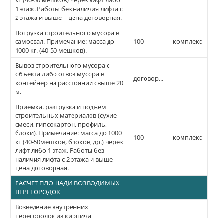
кг (40-50 мешков) через лифт либо
1 этаж. Работы без наличия лифта с
2 этажа и выше – цена договорная.
Погрузка строительного мусора в
самосвал. Примечание: масса до
100
комплекс
1000 кг. (40-50 мешков).
Вывоз строительного мусора с
объекта либо отвоз мусора в
договорная
контейнер на расстоянии свыше 20
м.
Приемка, разгрузка и подъем
строительных материалов (сухие
смеси, гипсокартон, профиль,
блоки). Примечание: масса до 1000
100
комплекс
кг (40-50мешков, блоков, др.) через
лифт либо 1 этаж. Работы без
наличия лифта с 2 этажа и выше –
цена договорная.
РАСЧЕТ ПЛОЩАДИ ВОЗВОДИМЫХ
ПЕРЕГОРОДОК
Возведение внутренних
перегородок из кирпича