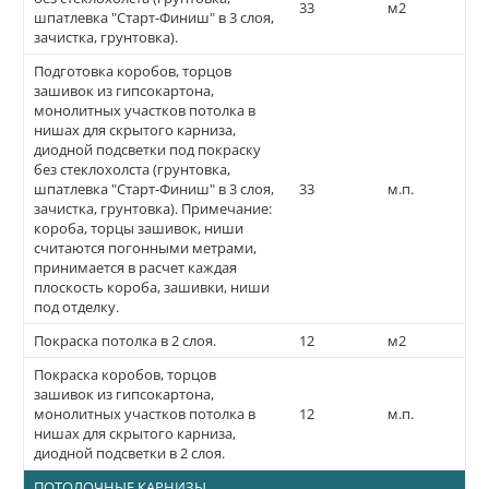
33
м2
шпатлевка "Старт-Финиш" в 3 слоя,
зачистка, грунтовка).
Подготовка коробов, торцов
зашивок из гипсокартона,
монолитных участков потолка в
нишах для скрытого карниза,
диодной подсветки под покраску
без стеклохолста (грунтовка,
шпатлевка "Старт-Финиш" в 3 слоя,
33
м.п.
зачистка, грунтовка). Примечание:
короба, торцы зашивок, ниши
считаются погонными метрами,
принимается в расчет каждая
плоскость короба, зашивки, ниши
под отделку.
Покраска потолка в 2 слоя.
12
м2
Покраска коробов, торцов
зашивок из гипсокартона,
монолитных участков потолка в
12
м.п.
нишах для скрытого карниза,
диодной подсветки в 2 слоя.
ПОТОЛОЧНЫЕ КАРНИЗЫ