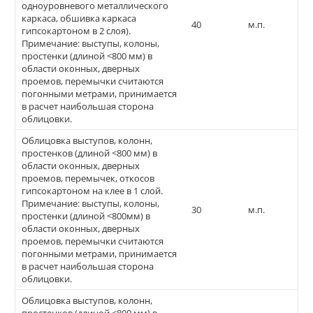
одноуровневого металлического
каркаса, обшивка каркаса
40
м.п.
гипсокартоном в 2 слоя).
Примечание: выступы, колоны,
простенки (длиной <800 мм) в
области оконных, дверных
проемов, перемычки считаются
погонными метрами, принимается
в расчет наибольшая сторона
облицовки.
Облицовка выступов, колонн,
простенков (длиной <800 мм) в
области оконных, дверных
проемов, перемычек, откосов
гипсокартоном на клее в 1 слой.
Примечание: выступы, колоны,
30
м.п.
простенки (длиной <800мм) в
области оконных, дверных
проемов, перемычки считаются
погонными метрами, принимается
в расчет наибольшая сторона
облицовки.
Облицовка выступов, колонн,