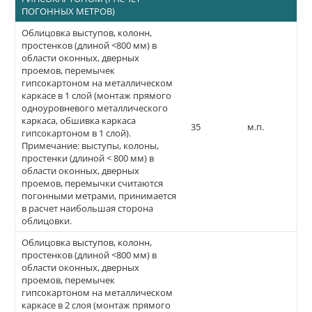
ПОГОННЫХ МЕТРОВ)
Облицовка выступов, колонн,
простенков (длиной <800 мм) в
области оконных, дверных
проемов, перемычек
гипсокартоном на металлическом
каркасе в 1 слой (монтаж прямого
одноуровневого металлического
каркаса, обшивка каркаса
35
м.п.
гипсокартоном в 1 слой).
Примечание: выступы, колоны,
простенки (длиной < 800 мм) в
области оконных, дверных
проемов, перемычки считаются
погонными метрами, принимается
в расчет наибольшая сторона
облицовки.
Облицовка выступов, колонн,
простенков (длиной <800 мм) в
области оконных, дверных
проемов, перемычек
гипсокартоном на металлическом
каркасе в 2 слоя (монтаж прямого