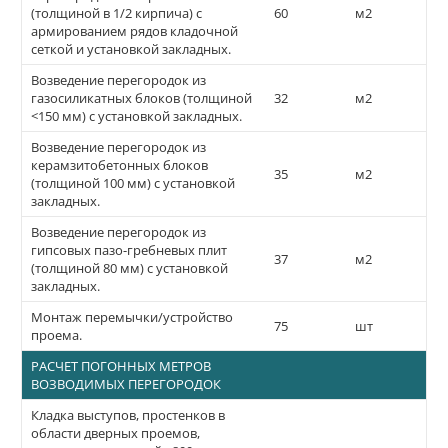
(толщиной в 1/2 кирпича) с
60
м2
армированием рядов кладочной
сеткой и установкой закладных.
Возведение перегородок из
газосиликатных блоков (толщиной
32
м2
<150 мм) с установкой закладных.
Возведение перегородок из
керамзитобетонных блоков
35
м2
(толщиной 100 мм) с установкой
закладных.
Возведение перегородок из
гипсовых пазо-гребневых плит
37
м2
(толщиной 80 мм) с установкой
закладных.
Монтаж перемычки/устройство
75
шт
проема.
РАСЧЕТ ПОГОННЫХ МЕТРОВ
ВОЗВОДИМЫХ ПЕРЕГОРОДОК
Кладка выступов, простенков в
области дверных проемов,