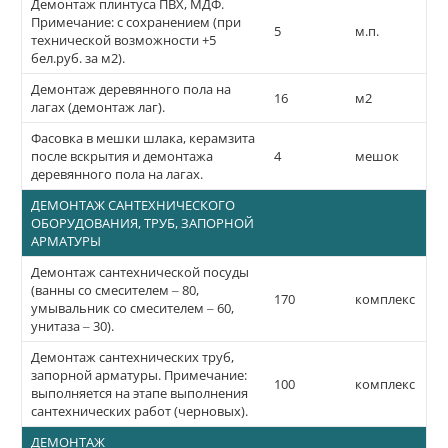
Демонтаж плинтуса ПВХ, МДФ.
Примечание: с сохранением (при
5
м.п.
технической возможности +5
бел.руб. за м2).
Демонтаж деревянного пола на
16
м2
лагах (демонтаж лаг).
Фасовка в мешки шлака, керамзита
после вскрытия и демонтажа
4
мешок
деревянного пола на лагах.
ДЕМОНТАЖ САНТЕХНИЧЕСКОГО
ОБОРУДОВАНИЯ, ТРУБ, ЗАПОРНОЙ
АРМАТУРЫ
Демонтаж сантехнической посуды
(ванны со смесителем – 80,
170
комплекс
умывальник со смесителем – 60,
унитаза – 30).
Демонтаж сантехнических труб,
запорной арматуры. Примечание:
100
комплекс
выполняется на этапе выполнения
сантехнических работ (черновых).
ДЕМОНТАЖ