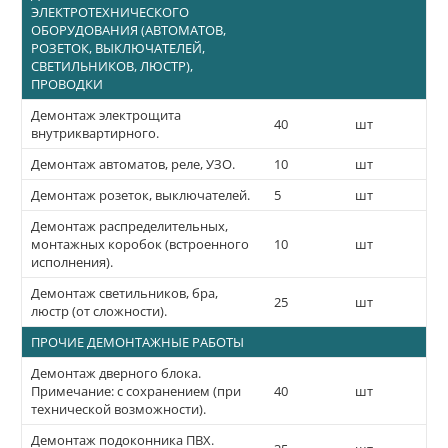
ЭЛЕКТРОТЕХНИЧЕСКОГО
ОБОРУДОВАНИЯ (АВТОМАТОВ,
РОЗЕТОК, ВЫКЛЮЧАТЕЛЕЙ,
СВЕТИЛЬНИКОВ, ЛЮСТР),
ПРОВОДКИ
Демонтаж электрощита
40
шт
внутриквартирного.
Демонтаж автоматов, реле, УЗО.
10
шт
Демонтаж розеток, выключателей.
5
шт
Демонтаж распределительных,
монтажных коробок (встроенного
10
шт
исполнения).
Демонтаж светильников, бра,
25
шт
люстр (от сложности).
ПРОЧИЕ ДЕМОНТАЖНЫЕ РАБОТЫ
Демонтаж дверного блока.
Примечание: с сохранением (при
40
шт
технической возможности).
Демонтаж подоконника ПВХ.