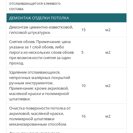
отслаивающегося клеевого
состава.
ДЕМОНТАЖ ОТДЕЛКИ ПОТОЛКА
Демонтаж цементно-известковой,
15
м2
гипсовой штукатурки.
Снятие обоев. Примечание: цена
указана за 1 слой обоев, либо
пирога из нескольких слоев обоев
5
м2
при возможности снятия за один
проход.
Удаление отслаивающихся,
непрочных малярных покрытий
ручным инструментом.
10
м2
Примечание: кроме акриловой,
масляной краски и полимерной
шпатлевки.
Очистка поверхности потолка от
акриловой, масляной краски,
16
м2
полимерной шпатлевки
механизированным способом.