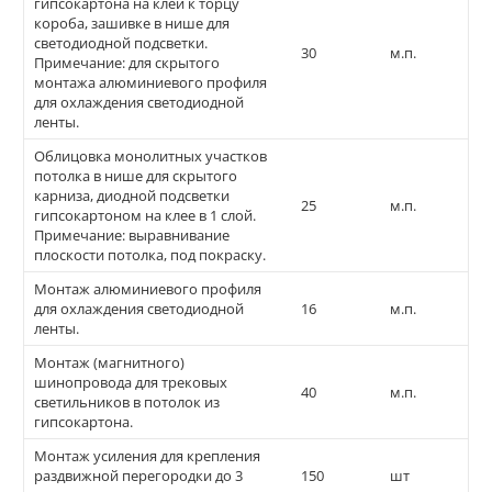
гипсокартона на клей к торцу
короба, зашивке в нише для
светодиодной подсветки.
30
м.п.
Примечание: для скрытого
монтажа алюминиевого профиля
для охлаждения светодиодной
ленты.
Облицовка монолитных участков
потолка в нише для скрытого
карниза, диодной подсветки
25
м.п.
гипсокартоном на клее в 1 слой.
Примечание: выравнивание
плоскости потолка, под покраску.
Монтаж алюминиевого профиля
для охлаждения светодиодной
16
м.п.
ленты.
Монтаж (магнитного)
шинопровода для трековых
40
м.п.
светильников в потолок из
гипсокартона.
Монтаж усиления для крепления
раздвижной перегородки до 3
150
шт