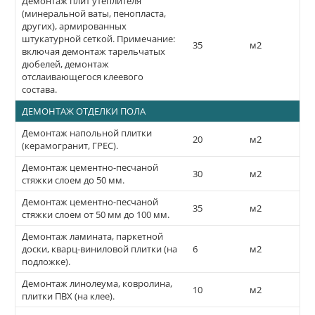
Демонтаж плит утеплителя
(минеральной ваты, пенопласта,
других), армированных
штукатурной сеткой. Примечание:
35
м2
включая демонтаж тарельчатых
дюбелей, демонтаж
отслаивающегося клеевого
состава.
ДЕМОНТАЖ ОТДЕЛКИ ПОЛА
Демонтаж напольной плитки
20
м2
(керамогранит, ГРЕС).
Демонтаж цементно-песчаной
30
м2
стяжки слоем до 50 мм.
Демонтаж цементно-песчаной
35
м2
стяжки слоем от 50 мм до 100 мм.
Демонтаж ламината, паркетной
доски, кварц-виниловой плитки (на
6
м2
подложке).
Демонтаж линолеума, ковролина,
10
м2
плитки ПВХ (на клее).