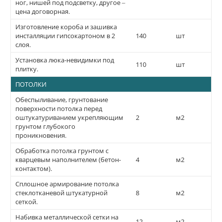
ног, нишей под подсветку, другое –
цена договорная.
Изготовление короба и зашивка
инсталляции гипсокартоном в 2
140
шт
слоя.
Установка люка-невидимки под
110
шт
плитку.
ПОТОЛКИ
Обеспыливание, грунтование
поверхности потолка перед
оштукатуриванием укрепляющим
2
м2
грунтом глубокого
проникновения.
Обработка потолка грунтом с
кварцевым наполнителем (бетон-
4
м2
контактом).
Сплошное армирование потолка
стеклотканевой штукатурной
8
м2
сеткой.
Набивка металлической сетки на
12
м2