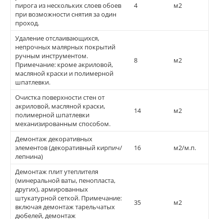
пирога из нескольких слоев обоев
4
м2
при возможности снятия за один
проход.
Удаление отслаивающихся,
непрочных малярных покрытий
ручным инструментом.
8
м2
Примечание: кроме акриловой,
масляной краски и полимерной
шпатлевки.
Очистка поверхности стен от
акриловой, масляной краски,
14
м2
полимерной шпатлевки
механизированным способом.
Демонтаж декоративных
элементов (декоративный кирпич/
16
м2/м.п.
лепнина)
Демонтаж плит утеплителя
(минеральной ваты, пенопласта,
других), армированных
штукатурной сеткой. Примечание:
35
м2
включая демонтаж тарельчатых
дюбелей, демонтаж