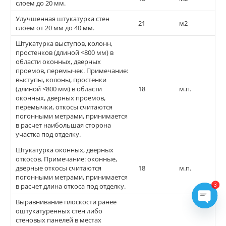
слоем до 20 мм.
Улучшенная штукатурка стен
21
м2
слоем от 20 мм до 40 мм.
Штукатурка выступов, колонн,
простенков (длиной <800 мм) в
области оконных, дверных
проемов, перемычек. Примечание:
выступы, колоны, простенки
(длиной <800 мм) в области
18
м.п.
оконных, дверных проемов,
перемычки, откосы считаются
погонными метрами, принимается
в расчет наибольшая сторона
участка под отделку.
Штукатурка оконных, дверных
откосов. Примечание: оконные,
дверные откосы считаются
18
м.п.
погонными метрами, принимается
3
в расчет длина откоса под отделку.
Выравнивание плоскости ранее
оштукатуренных стен либо
Open
стеновых панелей в местах