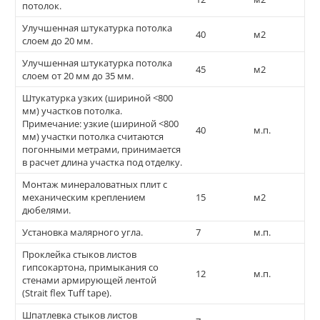
потолок.
Улучшенная штукатурка потолка
40
м2
слоем до 20 мм.
Улучшенная штукатурка потолка
45
м2
слоем от 20 мм до 35 мм.
Штукатурка узких (шириной <800
мм) участков потолка.
Примечание: узкие (шириной <800
40
м.п.
мм) участки потолка считаются
погонными метрами, принимается
в расчет длина участка под отделку.
Монтаж минераловатных плит с
механическим креплением
15
м2
дюбелями.
Установка малярного угла.
7
м.п.
Проклейка стыков листов
гипсокартона, примыкания со
12
м.п.
стенами армирующей лентой
(Strait flex Tuff tape).
Шпатлевка стыков листов