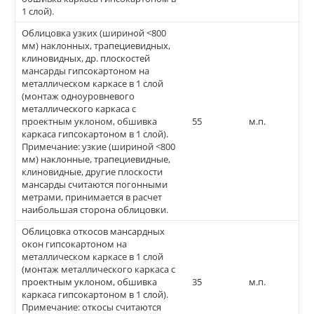
1 слой).
Облицовка узких (шириной <800
мм) наклонных, трапециевидных,
клиновидных, др. плоскостей
мансарды гипсокартоном на
металлическом каркасе в 1 слой
(монтаж одноуровневого
металлического каркаса с
проектным уклоном, обшивка
55
м.п.
каркаса гипсокартоном в 1 слой).
Примечание: узкие (шириной <800
мм) наклонные, трапециевидные,
клиновидные, другие плоскости
мансарды считаются погонными
метрами, принимается в расчет
наибольшая сторона облицовки.
Облицовка откосов мансардных
окон гипсокартоном на
металлическом каркасе в 1 слой
(монтаж металлического каркаса с
проектным уклоном, обшивка
35
м.п.
каркаса гипсокартоном в 1 слой).
Примечание: откосы считаются