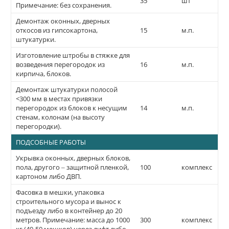
35
шт
Примечание: без сохранения.
Демонтаж оконных, дверных
откосов из гипсокартона,
15
м.п.
штукатурки.
Изготовление штробы в стяжке для
возведения перегородок из
16
м.п.
кирпича, блоков.
Демонтаж штукатурки полосой
<300 мм в местах привязки
перегородок из блоков к несущим
14
м.п.
стенам, колонам (на высоту
перегородки).
ПОДСОБНЫЕ РАБОТЫ
Укрывка оконных, дверных блоков,
пола, другого – защитной пленкой,
100
комплекс
картоном либо ДВП.
Фасовка в мешки, упаковка
строительного мусора и вынос к
подъезду либо в контейнер до 20
метров. Примечание: масса до 1000
300
комплекс