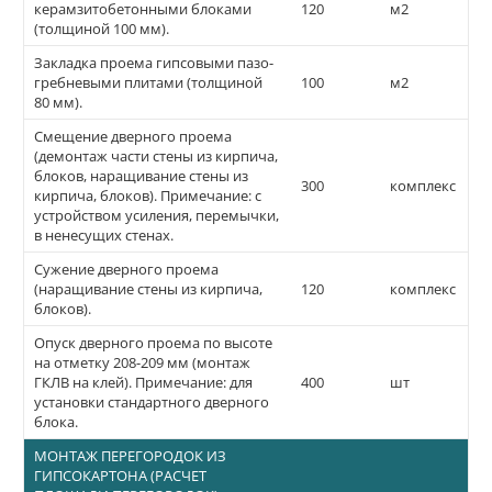
керамзитобетонными блоками
120
м2
(толщиной 100 мм).
Закладка проема гипсовыми пазо-
гребневыми плитами (толщиной
100
м2
80 мм).
Смещение дверного проема
(демонтаж части стены из кирпича,
блоков, наращивание стены из
300
комплекс
кирпича, блоков). Примечание: с
устройством усиления, перемычки,
в ненесущих стенах.
Сужение дверного проема
(наращивание стены из кирпича,
120
комплекс
блоков).
Опуск дверного проема по высоте
на отметку 208-209 мм (монтаж
ГКЛВ на клей). Примечание: для
400
шт
установки стандартного дверного
блока.
МОНТАЖ ПЕРЕГОРОДОК ИЗ
ГИПСОКАРТОНА (РАСЧЕТ