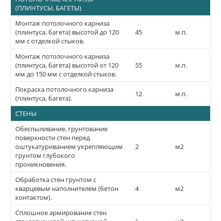
(ПЛИНТУСЫ, БАГЕТЫ)
Монтаж потолочного карниза
(плинтуса, багета) высотой до 120
45
м.п.
мм с отделкой стыков.
Монтаж потолочного карниза
(плинтуса, багета) высотой от 120
55
м.п.
мм до 150 мм с отделкой стыков.
Покраска потолочного карниза
12
м.п.
(плинтуса, багета).
СТЕНЫ
Обеспыливание, грунтование
поверхности стен перед
оштукатуриванием укрепляющим
2
м2
грунтом глубокого
проникновения.
Обработка стен грунтом с
кварцевым наполнителем (бетон
4
м2
контактом).
Сплошное армирование стен