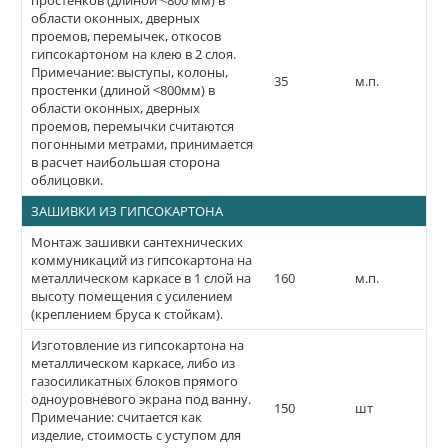
простенков (длиной <800 мм) в
области оконных, дверных
проемов, перемычек, откосов
гипсокартоном на клею в 2 слоя.
Примечание: выступы, колоны,
35
м.п.
простенки (длиной <800мм) в
области оконных, дверных
проемов, перемычки считаются
погонными метрами, принимается
в расчет наибольшая сторона
облицовки.
ЗАШИВКИ ИЗ ГИПСОКАРТОНА
Монтаж зашивки сантехнических
коммуникаций из гипсокартона на
металлическом каркасе в 1 слой на
160
м.п.
высоту помещения с усилением
(креплением бруса к стойкам).
Изготовление из гипсокартона на
металлическом каркасе, либо из
газосиликатных блоков прямого
одноуровневого экрана под ванну.
150
шт
Примечание: считается как
изделие, стоимость с уступом для