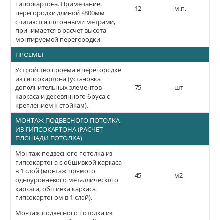
гипсокартона. Примечание:
12
м.п.
перегородки длиной <800мм
считаются погонными метрами,
принимается в расчет высота
монтируемой перегородки.
ПРОЕМЫ
Устройство проема в перегородке
из гипсокартона (установка
дополнительных элементов
75
шт
каркаса и деревянного бруса с
креплением к стойкам).
МОНТАЖ ПОДВЕСНОГО ПОТОЛКА
ИЗ ГИПСОКАРТОНА (РАСЧЕТ
ПЛОЩАДИ ПОТОЛКА)
Монтаж подвесного потолка из
гипсокартона с обшивкой каркаса
в 1 слой (монтаж прямого
45
м2
одноуровневого металлического
каркаса, обшивка каркаса
гипсокартоном в 1 слой).
Монтаж подвесного потолка из