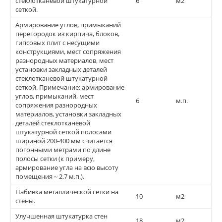
стеклотканевой штукатурной
6
м2
сеткой.
Армирование углов, примыканий
перегородок из кирпича, блоков,
гипсовых плит с несущими
конструкциями, мест сопряжения
разнородных материалов, мест
установки закладных деталей
стеклотканевой штукатурной
сеткой. Примечание: армирование
углов, примыканий, мест
6
м.п.
сопряжения разнородных
материалов, установки закладных
деталей стеклотканевой
штукатурной сеткой полосами
шириной 200-400 мм считается
погонными метрами по длине
полосы сетки (к примеру,
армирование угла на всю высоту
помещения ~ 2.7 м.п.).
Набивка металлической сетки на
10
м2
стены.
Улучшенная штукатурка стен
18
м2