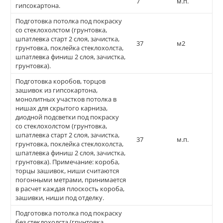
7
м.п.
гипсокартона.
Подготовка потолка под покраску
со стеклохолстом (грунтовка,
шпатлевка старт 2 слоя, зачистка,
37
м2
грунтовка, поклейка стеклохолста,
шпатлевка финиш 2 слоя, зачистка,
грунтовка).
Подготовка коробов, торцов
зашивок из гипсокартона,
монолитных участков потолка в
нишах для скрытого карниза,
диодной подсветки под покраску
со стеклохолстом (грунтовка,
шпатлевка старт 2 слоя, зачистка,
37
м.п.
грунтовка, поклейка стеклохолста,
шпатлевка финиш 2 слоя, зачистка,
грунтовка). Примечание: короба,
торцы зашивок, ниши считаются
погонными метрами, принимается
в расчет каждая плоскость короба,
зашивки, ниши под отделку.
Подготовка потолка под покраску
без стеклохолста (грунтовка,