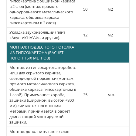
гипсокартона с обшивкой каркаса
в 2 слоя (монтаж прямого
50
м2
одноуровневого металлического
каркаса, обшивка каркаса
гипсокартоном в 2 слоя).
Укладка звукоизоляции (плит
12
м2
«АкустиКНАУФ», и других).
МОНТАЖ ПОДВЕСНОГО ПОТОЛКА
ИЗ ГИПСОКАРТОНА (РАСЧЕТ
ПОГОННЫХ МЕТРОВ)
Монтаж из гипсокартона коробов,
ниш для скрытого карниза,
светодиодной подсветки (монтаж
прямого металлического каркаса,
обшивка каркаса гипсокартоном в
1 слой). Примечание: короба,
35
м.п.
зашивки (шириной, высотой <800
мм) считаются погонными
метрами, принимается в расчет
длина каждой монтируемой
зашивки.
Монтаж дополнительного слоя