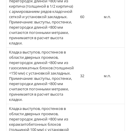
перегородок длиной <800 мм из
кирпича (толщиной в 1/2 кирпича)
с армированием рядов кладочной
сеткой и установкой закладных.
60
м.п.
Примечание: выступы, простенки,
перегородки длиной <800 мм
считаются погонными метрами,
принимается в расчет высота
кладки.
Кладка выступов, простенков в
области дверных проемов,
перегородок длиной <800 мм из
газосиликатных блоков (толщиной
<150 мм) с установкой закладных.
32
м.п.
Примечание: выступы, простенки,
перегородки длиной <800 мм
считаются погонными метрами,
принимается в расчет высота
кладки.
Кладка выступов, простенков в
области дверных проемов,
перегородок длиной <800 мм из
керамзитобетонных блоков
(толщиной 100 мм) с установкой