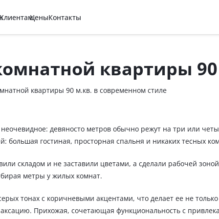
н
Клиентам
Цены
Контакты
комнатной квартиры 90
мнатной квартиры 90 м.кв. в современном стиле
неочевидное: девяносто метров обычно режут на три или четыр
ей: большая гостиная, просторная спальня и никаких тесных ко
или складом и не заставили цветами, а сделали рабочей зоной 
тбирая метры у жилых комнат.
ерых тонах с коричневыми акцентами, что делает ее не только
елаксацию. Прихожая, сочетающая функциональность с привлек