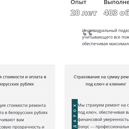
Опыт
Выполне
20 лет
403 о
Индивидуальный подход
учитывающего все пож
обеспечивая максималь
 стоимости и оплата в
Страхование на сумму рем
лорусских рублях
под ключ и клининг
ПОДАРОК
Мы страхуем ремонт на 
ия стоимости ремонта
под ключ, обеспечивая в
та в белорусских рублях
финансовой уверенность
ечивают вам
Бонус — профессиональ
овую прозрачность и