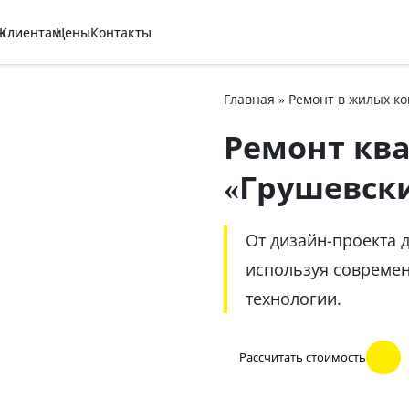
н
Клиентам
Цены
Контакты
Главная
»
Ремонт в жилых к
Ремонт кв
«Грушевск
От дизайн-проекта 
используя совреме
технологии.
Рассчитать стоимость