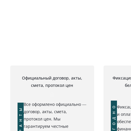
Официальный договор, акты,
Фиксация
смета, протокол цен
бе
Все оформлено официально —
ВЫГОДНО
Фиксац
ГАРАНТЫ
договор, акты, смета,
и опла
протокол цен. Мы
обесп
гарантируем честные
финанс